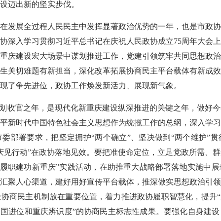
设迈出新的坚实步伐。
在发展全过程人民民主中发挥显著政治优势的一年，也是市政协
协深入学习贯彻习近平总书记在庆祝人民政协成立75周年大会
重庆建设宏大场景中谋划推进工作，党建引领筑牢共同思想政治
生关切难题有新担当，深化改革拓展协商民主平台载体有新成效
现了争先进位，政协工作焕发新活力、展现新气象。
五”规划收官之年，是现代化新重庆建设纵深推进的关键之年，做好
平新时代中国特色社会主义思想作为统揽工作的总纲，深入学习
委部署要求，把坚定拥护“两个确立”、坚决做到“两个维护”
庆见行动”在政协落地见效。要把准使命定位，立足党政所需、
·履职建功新重庆”实践活动，在助推重大战略部署落地实施中
汇聚人心渠道，建好用好宣传平台载体，推深做实思想政治引领
协商民主机制放在重要位置，着力推进政协履职智慧化，提升“
全国进位和重庆辨识度”的协商民主标志性成果。要强化自身建