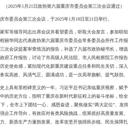
（2025年1月21日政协第六届重庆市委员会第三次会议通过）
市委员会第三次会议，于2025年1月18日至21日举行。
家军等领导同志出席会议并看望委员，听取大会发言，参加联组
程丽华同志代表政协第六届重庆市委员会常务委员会所作工作报
三次会议提案审查情况的报告，补选了六届市政协秘书长，增选
政府工作报告，讨论了市高级人民法院、市人民检察院工作报告
历史使命感，紧扣现代化新重庆建设重点任务和民生关切，深入
务实高效、风清气正、圆满成功，是一次高举旗帜、提气鼓劲、
史上具有里程碑意义的一年。习近平总书记亲临重庆视察，赋予
中的历史方位，指明了重庆在新时代新征程上的奋斗坐标，给全
下，全市上下团结一心、感恩奋进，聚焦做实“两大定位”、发挥“
强企工作导向，有效应对各类风险挑战，统筹抓好高质量发展、
力、新质生产力蓬勃发展、改革攻坚开放蹄疾步稳、民生保障扎