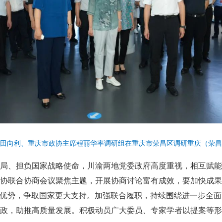
席田向利、重庆市政协主席程丽华率调研组在重庆市荣昌区调研重庆（荣昌
局、担负国家战略使命，川渝两地党委政府高度重视，相互赋能
协联合协商会议聚焦主题，开展协商讨论富有成效，要加快成果
”优势，争取国家更大支持。加强联合履职，持续围绕进一步全
政，助推高质量发展。积极动员广大委员、专家学者以提案等形