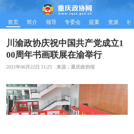
首页
简介
领导
专委会
提案
党派
社
川渝政协庆祝中国共产党成立1
00周年书画联展在渝举行
2021年06月22日 11:25 来源：重庆政协报