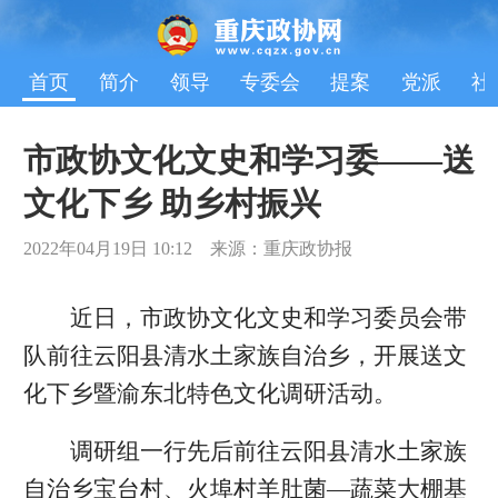
首页
简介
领导
专委会
提案
党派
社
市政协文化文史和学习委——送
文化下乡 助乡村振兴
2022年04月19日 10:12 来源：重庆政协报
近日，市政协文化文史和学习委员会带
队前往云阳县清水土家族自治乡，开展送文
化下乡暨渝东北特色文化调研活动。
调研组一行先后前往云阳县清水土家族
自治乡宝台村、火埠村羊肚菌—蔬菜大棚基