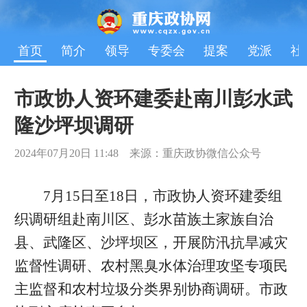
首页
简介
领导
专委会
提案
党派
社
市政协人资环建委赴南川彭水武
隆沙坪坝调研
2024年07月20日 11:48 来源：重庆政协微信公众号
7月15日至18日，市政协人资环建委组
织调研组赴南川区、彭水苗族土家族自治
县、武隆区、沙坪坝区，开展防汛抗旱减灾
监督性调研、农村黑臭水体治理攻坚专项民
主监督和农村垃圾分类界别协商调研。市政