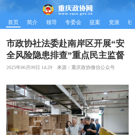
首页
简介
领导
专委会
提案
党派
社
市政协社法委赴南岸区开展“安
全风险隐患排查”重点民主监督
2025年06月09日 14:29 来源：重庆政协微信公众号