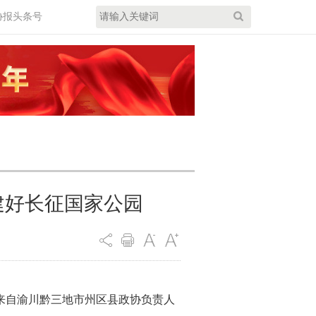
协报头条号
建好长征国家公园
，来自渝川黔三地市州区县政协负责人