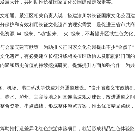
发展大计，共同助推长征国家文化公园建设走深走实。
文相通。綦江区相关负责人说，搭建渝川黔长征国家文化公园建
分保护和有效利用长征文化遗产的现实需要，是促进三省市共商
化资源“串”起来、“动”起来、“火”起来，不断提升区域红色文
与会嘉宾建言献策，为助推长征国家文化公园提出不少“金点子
文化遗产，有必要建立长征沿线相关省区政协以及职能部门间的
内涵和历史价值的持续挖掘研究、提炼提升方面加强合作，为共
路、机场、港口码头等快速对外通道建设。”贵州省遵义市政协
、赤水、泸州、宜宾等地之间直连高速规划建设，改进通道之间
整合资源、串点成线，形成整体游览方案，推出优质精品路线，
筹助推打造差异化红色旅游体验项目，就近形成精品红色体验路