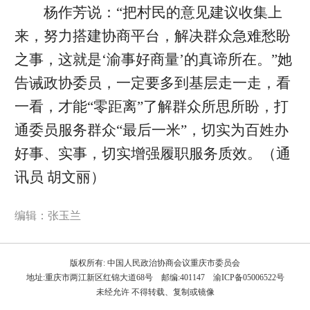
杨作芳说：“把村民的意见建议收集上
来，努力搭建协商平台，解决群众急难愁盼
之事，这就是‘渝事好商量’的真谛所在。”她
告诫政协委员，一定要多到基层走一走，看
一看，才能“零距离”了解群众所思所盼，打
通委员服务群众“最后一米”，切实为百姓办
好事、实事，切实增强履职服务质效。（
通
讯员 胡文丽
）
编辑：张玉兰
版权所有: 中国人民政治协商会议重庆市委员会
地址:重庆市两江新区红锦大道68号 邮编:401147 渝ICP备05006522号
未经允许 不得转载、复制或镜像