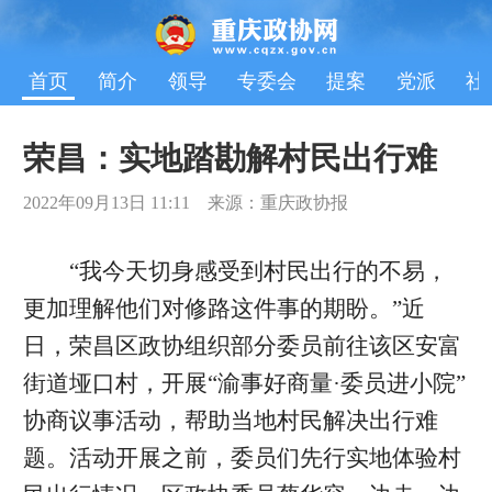
首页
简介
领导
专委会
提案
党派
社
​荣昌：实地踏勘解村民出行难
2022年09月13日 11:11 来源：重庆政协报
“我今天切身感受到村民出行的不易，
更加理解他们对修路这件事的期盼。”近
日，荣昌区政协组织部分委员前往该区安富
街道垭口村，开展“渝事好商量·委员进小院”
协商议事活动，帮助当地村民解决出行难
题。活动开展之前，委员们先行实地体验村