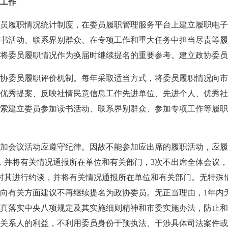
理工作
员履职情况统计制度，在委员履职管理服务平台上建立履职电子
书活动、联系界别群众、在专项工作和重大任务中担当尽责等履
将委员履职情况作为换届时继续提名的重要参考。建立政协委员
协委员履职评价机制。每年采取适当方式，将委员履职情况向市
优秀提案、反映社情民意信息工作先进单位、先进个人、优秀社
索建立委员参加读书活动、联系界别群众、参加专项工作等履职
加会议活动应遵守纪律。因故不能参加应出席的履职活动，应履
，并将有关情况通报所在单位和有关部门，3次不出席全体会议
对其进行约谈，并将有关情况通报所在单位和有关部门。无特殊
向有关方面建议不再继续提名为政协委员。无正当理由，1年内
真落实中央八项规定及其实施细则精神和市委实施办法，防止和
关系人的利益，不利用委员身份干预执法、干涉具体司法案件或