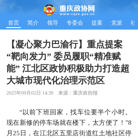
首页
简介
领导
专委会
提案
党派
社
【凝心聚力巴渝行】重点提案
“靶向发力” 委员履职“精准赋
能” 江北区政协积极助力打造超
大城市现代化治理示范区
2025年09月02日 14:39 来源：重庆政协报
“以前下班回家，找车位要半个小时。
现在新修的停车场就在楼下，太方便了！”8
月25日，在江北区五里店街道红土地社区停