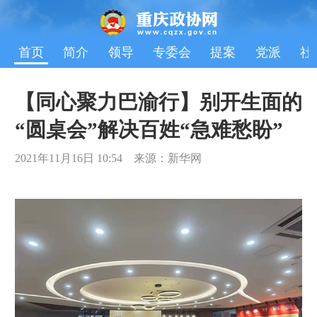
首页
简介
领导
专委会
提案
党派
社
【同心聚力巴渝行】别开生面的
“圆桌会”解决百姓“急难愁盼”
2021年11月16日 10:54 来源：新华网