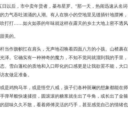
五日以后，市中卖年货者，棊布星罗。”那一天，热闹迅速从名
的力气吞吐汹涌的人潮。有人在狭小的空地里见缝插针地摆摊，
吹打打……如火如荼的年味就这样在露天的乡土大地上密不透风
甜美的。
杆当作旗帜扛在肩头，无声地召唤着四面八方的小孩。山楂裹在
光泽。它确实有一种神奇的魔力，不知不觉间就溜到我的手里，
态、雪白蓬松的质地和入口即化的口感更是让我欲罢不能，大口
访友做足准备。
或是鸡狗马羊，或是悟空八戒，孩子们各种斑斓的想象都能在师
手弹琴般快速揉捏，圆滚滚的糖浆就生出了牛角，或长出了金箍
的甜味久久不散，看着师傅灵活的巧手，甚至感觉自己的情绪也