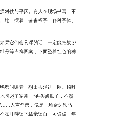
摸对仗与平仄。有人在现场书写，不
。地上摆着一沓沓福字，各种字体、
如果它们会悬浮的话，一定能把故乡
牡丹等吉祥图案，下面坠着红色的穗
鸭都叫嚷着，想出去溜达一圈。招呼
地唠起了家常。“再买点瓜子，不然
”……人声鼎沸，像是一场金戈铁马
不在耳畔留下丝毫留白。可偏偏，年