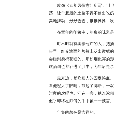
就像《京都风俗志》所写：“十
荡，让羊肠般的土路不得不使出吃奶
翼地挪动，形形色色，推推搡搡，吹
在童年的印象中，年集的味道是
时不时就有卖糖葫芦的人，把插
事里，红光满面的脸颊上泛出微醺的
会碰到卖棉花糖的。那如烟似雾的形
敬酒词也都吞进了肚中，为年后走亲
最东边，是吹糖人的固定摊点。
看他瞪大了眼睛，鼓起了腮帮，一双
崇拜的欢呼声。守在一旁，糖浆浓郁
似乎即将在师傅的手中被一一预言。
年集的颜色是吉祥的。