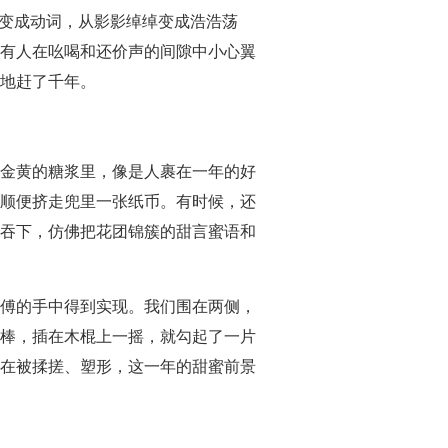
词变成动词，从影影绰绰变成浩浩荡
有人在吆喝和还价声的间隙中小心翼
地赶了千年。
金黄的糖浆里，像是人裹在一年的好
顺便挤走兜里一张纸币。有时候，还
吞下，仿佛把花团锦簇的甜言蜜语和
傅的手中得到实现。我们围在两侧，
棒，插在木棍上一摇，就勾起了一片
在被揉搓、塑形，这一年的甜蜜前景