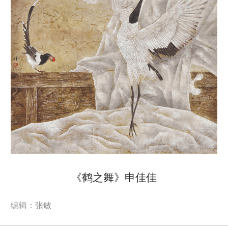
《鹤之舞》申佳佳
编辑：张敏