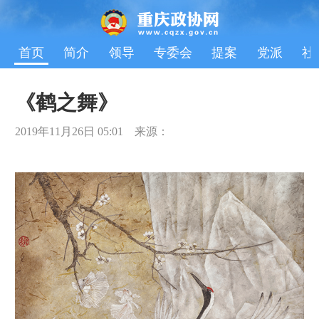
首页
简介
领导
专委会
提案
党派
社
《鹤之舞》
2019年11月26日 05:01 来源：