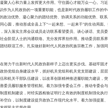
凝聚人心和力量上发挥更大作用。守住圆心才能万众一心。习近平
共识作为人民政协的一项重要职能，也是新时代政协履职工作的
向的政治优势、凝心聚力的团结优势、协调关系的功能优势、联
同心圆，推动形成全县上下“一起来想、一起来干”的生动局面
，深入落实主席会议成员走访联系看望委员、谈心谈话、党员委
社会阶层人士的沟通联络。充分发挥界别作用。推动委员联系界
团结联谊工作。扎实做好新时代人民政协民族宗教工作，加强同
在努力干出新时代人民政协新样子上迈出更实步伐。基础牢固才
政协党组自身建设水平，抓好机关党组和机关党支部建设，层层
伍和机关干部队伍建设，以改革创新精神推进履职能力建设，突
善委员履职服务管理机制。着力加强专委会工作，推动专委会与
制度机制建设，对经实践检验证明行之有效的制度机制强化执行
补空白，以制度建设提升政协工作现代化水平。着力加强提案、
发挥民主监督作用。