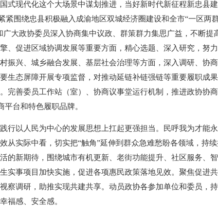
国式现代化这个大场景中谋划推进，当好新时代新征程新忠县建
，紧紧围绕忠县积极融入成渝地区双城经济圈建设和全市“一区两
和广大政协委员深入协商集中议政、群策群力集思广益，不断提
擎、促进区域协调发展等重要方面，精心选题、深入研究，努力
村振兴、城乡融合发展、基层社会治理等方面，深入调研、协商
要生态屏障开展专项监督，对推动延链补链强链等重要履职成果
。完善委员工作站（室）、协商议事堂运行机制，推进政协协商
协商平台和特色履职品牌。
践行以人民为中心的发展思想上扛起更强担当。民呼我为才能永
效从实际中看，切实把“触角”延伸到群众急难愁盼各领域，持续
活的新期待，围绕城市有机更新、老街功能提升、社区服务、智
生实事项目加快实施，促进各项惠民政策落地见效。聚焦促进共
视察调研，助推实现共建共享。动员政协各参加单位和委员，持
幸福感、安全感。