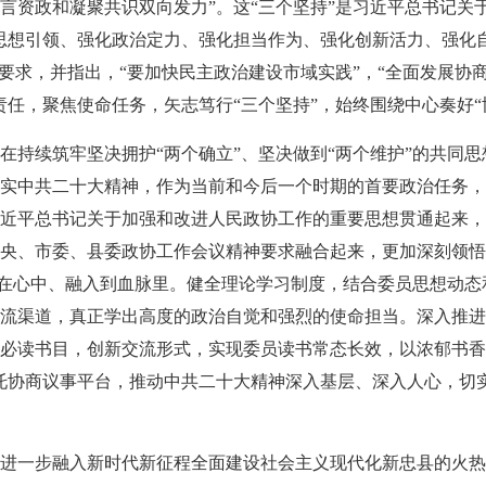
言资政和凝聚共识双向发力”。这“三个坚持”是习近平总书记关
思想引领、强化政治定力、强化担当作为、强化创新活力、强化
作要求，并指出，“要加快民主政治建设市域实践”，“全面发展协
任，聚焦使命任务，矢志笃行“三个坚持”，始终围绕中心奏好“
在持续筑牢坚决拥护“两个确立”、坚决做到“两个维护”的共同
实中共二十大精神，作为当前和今后一个时期的首要政治任务，
近平总书记关于加强和改进人民政协工作的重要思想贯通起来，
央、市委、县委政协工作会议精神要求融合起来，更加深刻领悟
铭刻在心中、融入到血脉里。健全理论学习制度，结合委员思想动
流渠道，真正学出高度的政治自觉和强烈的使命担当。深入推进
必读书目，创新交流形式，实现委员读书常态长效，以浓郁书香
托协商议事平台，推动中共二十大精神深入基层、深入人心，切
进一步融入新时代新征程全面建设社会主义现代化新忠县的火热