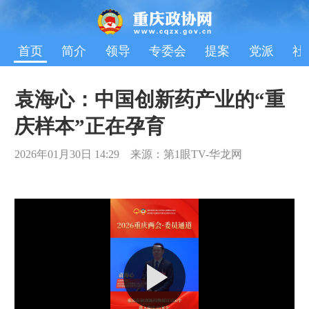
首页
简介
领导
专委会
提案
党派
社
袁海心：中国创新药产业的“重
庆样本”正在孕育
2026年01月30日 14:29 来源：第1眼TV-华龙网