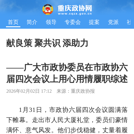
首页
简介
领导
专委会
提案
党派
社
献良策 聚共识 添助力
——广大市政协委员在市政协六
届四次会议上用心用情履职综述
2026年02月02日 17:12 来源：重庆政协报
1月31日，市政协六届四次会议圆满落
下帷幕。走出市人民大厦礼堂，委员们豪情
满怀、意气风发。他们步伐稳健，丈量着履