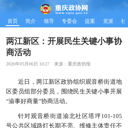
首页
简介
领导
专委会
提案
党派
社
两江新区：开展民生关键小事协
商活动
2026年05月06日 10:27 来源：重庆政协报
近日，两江新区政协组织观音桥街道地
区委员组部分委员，围绕民生关键小事开展
“渝事好商量”协商活动。
针对观音桥街道渝北社区塔坪101-105
号公共区域路灯长期不亮、维修主体责任不