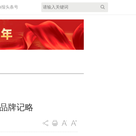
协报头条号
职品牌记略