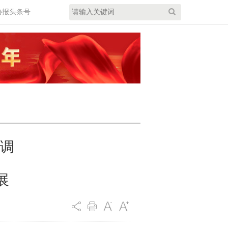
协报头条号
调
展