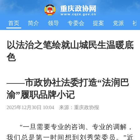
首页
简介
领导
专委会
提案
党派
社
以法治之笔绘就山城民生温暖底
色
——市政协社法委打造“法润巴
渝”履职品牌小记
2025年12月30日 10:04 来源：重庆政协报
“一旦需要专业的咨询、专业的调解，
我们总是第一时间想到刘秀荣委员。”近