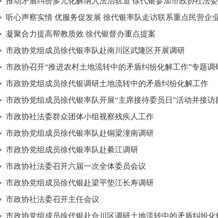
推动矛盾纠纷多元化解纳入法治轨道 徐代银参加市政协社法
听心声察实情 优服务促发展 徐代银率队走访联系重点民营企
凝聚合力提高帮教质效 徐代银督办重点提案
市政协党组成员徐代银率队赴南川区武隆区开展调研
市政协召开“推进农村土地流转中的矛盾纠纷化解工作”专题调
市政协党组成员徐代银调研土地流转中的矛盾纠纷化解工作
市政协党组成员徐代银率队开展“主席接待委员日”活动并接访
市政协社法委群众团体小组视察残疾人工作
市政协党组成员徐代银率队赴铜梁潼南调研
市政协党组成员徐代银率队赴綦江调研
市政协社法委召开六届一次全体委员会议
市政协党组成员徐代银赴梁平垫江长寿调研
市政协社法委召开主任会议
市政协党组成员徐代银赴合川区调研土地流转中的矛盾纠纷化