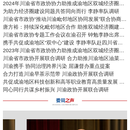
2024年川渝省市政协协力助推成渝地区双城经济圈建设联席会议召开
为助力经济圈建设同题共答同向而行 李静率队调研
川渝省市政协“推动川渝毗邻地区协同发展”联合协商会议召开
唐方裕：持续深化毗邻地区合作 助推双城经济圈建设走深走实
川渝省市政协专题工作会议在渝召开 钟勉李静出席并讲话
携手共促成渝地区“双中心”建设 李静率队赴四川省调研
2023年川渝省市政协协力助推成渝地区双城经济圈建设联席会议召开
川渝省市政协开展联合调研 合力助推川渝地区油菜产业高质量发展
川渝携手 协同治理跨界污染 屈谦督办重点提案
合力打造川渝早茶示范带 川渝政协开展联合调研
共促成渝地区科技创新和高等职业教育高质量发展 吴刚率队赴四川省调研
同心同行共谋乡村振兴 川渝政协开展联合调研