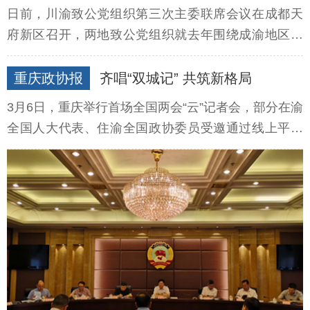
日前，川渝致公党组织第三次主委联席会议在成都天
府新区召开，两地致公党组织就去年围绕成渝地区双
城经济圈建设的工作开展情况及今年重点工作进行通
报和交流。
重庆政协报
齐唱“双城记” 共筑新格局
3月6日，重庆举行首场全国两会“云”记者会，部分在渝
全国人大代表、住渝全国政协委员受邀通过线上平台
积极建言献策。