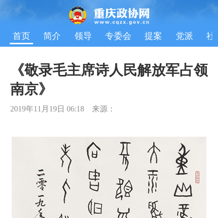
首页
简介
领导
专委会
提案
党派
社
《敬录毛主席诗人民解放军占领
南京》
2019年11月19日 06:18 来源：