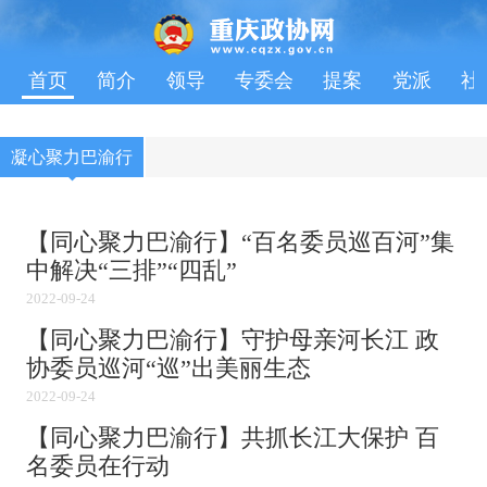
首页
简介
领导
专委会
提案
党派
社
凝心聚力巴渝行
【同心聚力巴渝行】“百名委员巡百河”集
中解决“三排”“四乱”
2022-09-24
【同心聚力巴渝行】守护母亲河长江 政
协委员巡河“巡”出美丽生态
2022-09-24
【同心聚力巴渝行】共抓长江大保护 百
名委员在行动