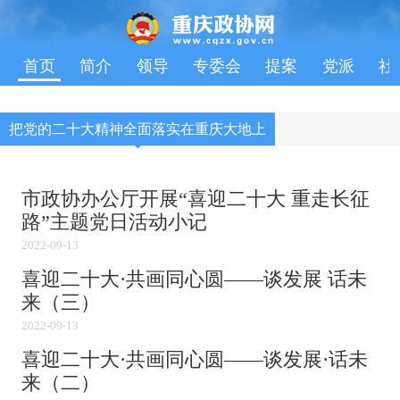
首页
简介
领导
专委会
提案
党派
社
把党的二十大精神全面落实在重庆大地上
市政协办公厅开展“喜迎二十大 重走长征
路”主题党日活动小记
2022-09-13
喜迎二十大·共画同心圆——谈发展 话未
来（三）
2022-09-13
喜迎二十大·共画同心圆——谈发展·话未
来（二）