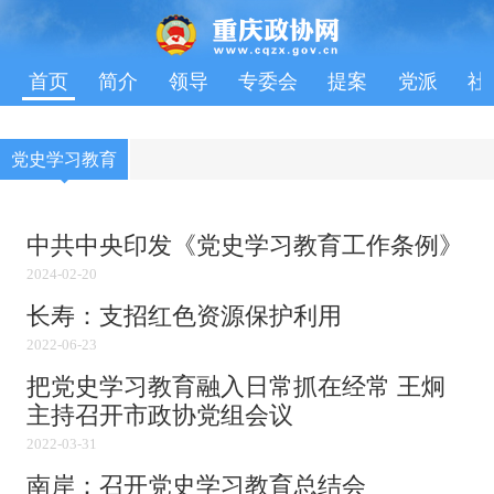
首页
简介
领导
专委会
提案
党派
社
党史学习教育
中共中央印发《党史学习教育工作条例》
2024-02-20
长寿：支招红色资源保护利用
2022-06-23
把党史学习教育融入日常抓在经常 王炯
主持召开市政协党组会议
2022-03-31
南岸：召开党史学习教育总结会