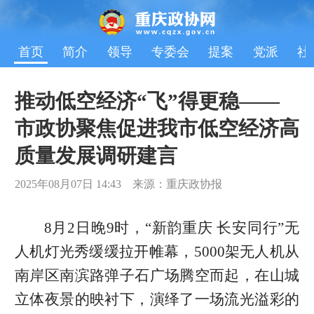
首页
简介
领导
专委会
提案
党派
社
推动低空经济“飞”得更稳——
市政协聚焦促进我市低空经济高
质量发展调研建言
2025年08月07日 14:43 来源：重庆政协报
8月2日晚9时，“新韵重庆 长安同行”无
人机灯光秀缓缓拉开帷幕，5000架无人机从
南岸区南滨路弹子石广场腾空而起，在山城
立体夜景的映衬下，演绎了一场流光溢彩的