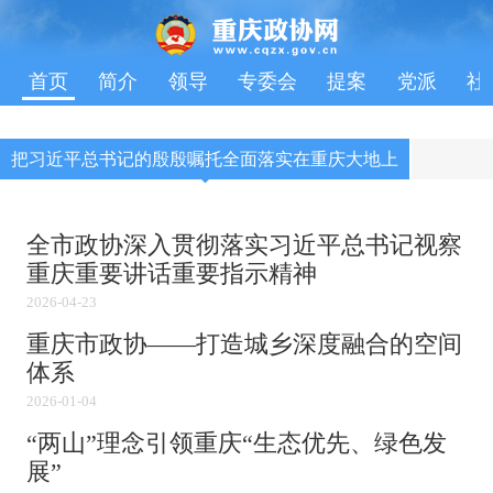
首页
简介
领导
专委会
提案
党派
社
把习近平总书记的殷殷嘱托全面落实在重庆大地上
全市政协深入贯彻落实习近平总书记视察
重庆重要讲话重要指示精神
2026-04-23
重庆市政协——打造城乡深度融合的空间
体系
2026-01-04
“两山”理念引领重庆“生态优先、绿色发
展”