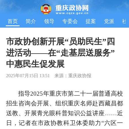
首页
简介
领导
专委会
提案
党派
社
市政协创新开展“员助民生”四
进活动——在“走基层送服务”
中惠民生促发展
2025年07月15日 13:51 来源：重庆政协报
指导2025年重庆市第二十一届普通高校
招生咨询会开展、组织重庆名师赴西藏昌都
送教、开展青光眼科普知识公益讲座……近
日，记者在市政协教科卫体委助力“六区一