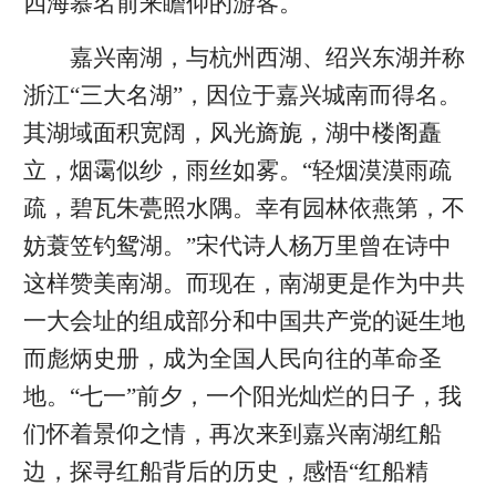
四海慕名前来瞻仰的游客。
嘉兴南湖，与杭州西湖、绍兴东湖并称
浙江“三大名湖”，因位于嘉兴城南而得名。
其湖域面积宽阔，风光旖旎，湖中楼阁矗
立，烟霭似纱，雨丝如雾。“轻烟漠漠雨疏
疏，碧瓦朱甍照水隅。幸有园林依燕第，不
妨蓑笠钓鸳湖。”宋代诗人杨万里曾在诗中
这样赞美南湖。而现在，南湖更是作为中共
一大会址的组成部分和中国共产党的诞生地
而彪炳史册，成为全国人民向往的革命圣
地。“七一”前夕，一个阳光灿烂的日子，我
们怀着景仰之情，再次来到嘉兴南湖红船
边，探寻红船背后的历史，感悟“红船精