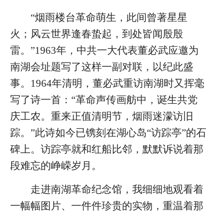
“烟雨楼台革命萌生，此间曾著星星
火；风云世界逢春蛰起，到处皆闻殷殷
雷。”1963年，中共一大代表董必武应邀为
南湖会址题写了这样一副对联，以纪此盛
事。1964年清明，董必武重访南湖时又挥毫
写了诗一首：“革命声传画舫中，诞生共党
庆工农。重来正值清明节，烟雨迷濛访旧
踪。”此诗如今已镌刻在湖心岛“访踪亭”的石
碑上。访踪亭就和红船比邻，默默诉说着那
段难忘的峥嵘岁月。
走进南湖革命纪念馆，我细细地观看着
一幅幅图片、一件件珍贵的实物，重温着那