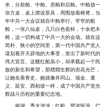
米，分前舱、中舱、房舱和后舱。中舱放一
张方桌，桌上摆设茶具，周围放着椅凳，当
年中共一大会议就在中舱举行。窄窄的船
舱，一张八仙桌，几只白色瓷杯，十余把木
椅，这一切构成了中共一大的会场。就在这
简朴、狭小的空间里，第一代中国共产党人
谋划着开天辟地的大事变，发出了新时代的
伟大宣言。这艘红船虽小，却承载起一个民
族的新生和希望，那熠熠生辉的崇高光芒，
让她名垂青史。她就像井冈山、瑞金、遵
义、延安、西柏坡一样，成了中国共产党光
辉战斗历程的重要纪念地。
南湖，秀水泱泱；红船，劈波斩浪。伫