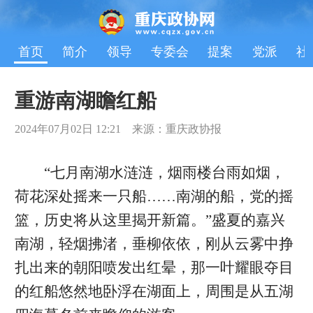
首页
简介
领导
专委会
提案
党派
社
重游南湖瞻红船
2024年07月02日 12:21 来源：重庆政协报
“七月南湖水涟涟，烟雨楼台雨如烟，
荷花深处摇来一只船……南湖的船，党的摇
篮，历史将从这里揭开新篇。”盛夏的嘉兴
南湖，轻烟拂渚，垂柳依依，刚从云雾中挣
扎出来的朝阳喷发出红晕，那一叶耀眼夺目
的红船悠然地卧浮在湖面上，周围是从五湖