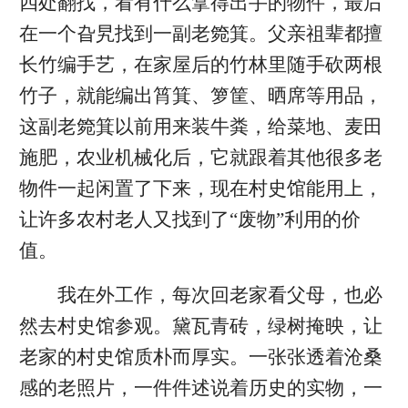
四处翻找，看有什么拿得出手的物件，最后
在一个旮旯找到一副老箢箕。父亲祖辈都擅
长竹编手艺，在家屋后的竹林里随手砍两根
竹子，就能编出筲箕、箩筐、晒席等用品，
这副老箢箕以前用来装牛粪，给菜地、麦田
施肥，农业机械化后，它就跟着其他很多老
物件一起闲置了下来，现在村史馆能用上，
让许多农村老人又找到了“废物”利用的价
值。
我在外工作，每次回老家看父母，也必
然去村史馆参观。黛瓦青砖，绿树掩映，让
老家的村史馆质朴而厚实。一张张透着沧桑
感的老照片，一件件述说着历史的实物，一