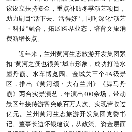
议设立扶持资金，重点补贴冬季演艺项目，
助力剧目“活下去、活得好”，同时深化“演艺
﹢科技”融合，拓展跨界业态，培育文旅消
费新增长点。
近年来，兰州黄河生态旅游开发集团紧
扣“黄河之滨也很美”城市形象，成功打造水
墨丹霞、水车博览园、金城关三个4A级景
区，推出《黄河颂・大有兰州》《舞马丹
霞》两台实景演艺，年演出400余场，带动
景区年接待游客突破百万人次、实现营收过
亿元。兰州黄河生态旅游开发集团党委书
记、董事长边怀银建议，从政策、资金层面