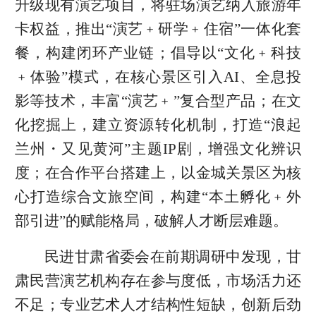
升级现有演艺项目，将驻场演艺纳入旅游年
卡权益，推出“演艺﹢研学﹢住宿”一体化套
餐，构建闭环产业链；倡导以“文化﹢科技
﹢体验”模式，在核心景区引入AI、全息投
影等技术，丰富“演艺﹢”复合型产品；在文
化挖掘上，建立资源转化机制，打造“浪起
兰州・又见黄河”主题IP剧，增强文化辨识
度；在合作平台搭建上，以金城关景区为核
心打造综合文旅空间，构建“本土孵化﹢外
部引进”的赋能格局，破解人才断层难题。
民进甘肃省委会在前期调研中发现，甘
肃民营演艺机构存在参与度低，市场活力还
不足；专业艺术人才结构性短缺，创新后劲