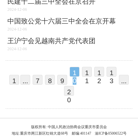
民建十二届三中全会在京召开
2024-12-06
中国致公党十六届三中全会在京开幕
2024-12-06
王沪宁会见越南共产党代表团
2024-12-06
1
1
1
1
1
...
7
8
9
0
1
2
3
...
2
0
版权所有: 中国人民政治协商会议重庆市委员会
地址:重庆市两江新区红锦大道68号 邮编:401147 渝ICP备05006522号