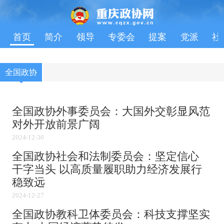
首页
简介
领导
专委会
提案
党派
社
全国政协
全国政协外事委员会：大国外交彰显风范
对外开放前景广阔
2024-12-30
全国政协社会和法制委员会：坚定信心
干字当头 以高质量履职助力经济发展行
稳致远
2024-12-27
全国政协教科卫体委员会：科技支撑坚实