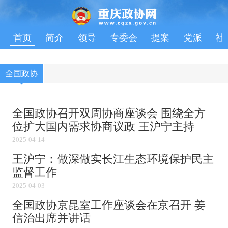
首页
简介
领导
专委会
提案
党派
社
全国政协
全国政协召开双周协商座谈会 围绕全方
位扩大国内需求协商议政 王沪宁主持
2025-04-14
王沪宁：做深做实长江生态环境保护民主
监督工作
2025-04-03
全国政协京昆室工作座谈会在京召开 姜
信治出席并讲话