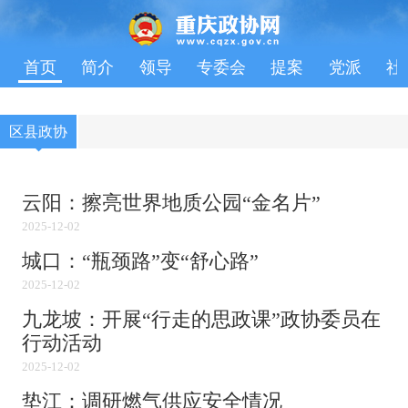
首页
简介
领导
专委会
提案
党派
社
区县政协
云阳：擦亮世界地质公园“金名片”
2025-12-02
城口：“瓶颈路”变“舒心路”
2025-12-02
九龙坡：开展“行走的思政课”政协委员在
行动活动
2025-12-02
垫江：调研燃气供应安全情况