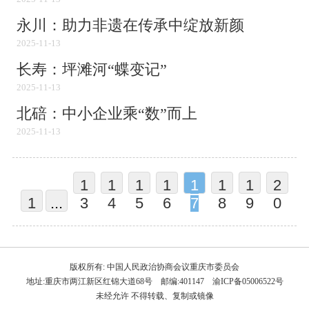
永川：助力非遗在传承中绽放新颜
2025-11-13
长寿：坪滩河“蝶变记”
2025-11-13
北碚：中小企业乘“数”而上
2025-11-13
1
1
1
1
1
1
1
2
1
...
3
4
5
6
7
8
9
0
版权所有: 中国人民政治协商会议重庆市委员会
地址:重庆市两江新区红锦大道68号 邮编:401147 渝ICP备05006522号
未经允许 不得转载、复制或镜像