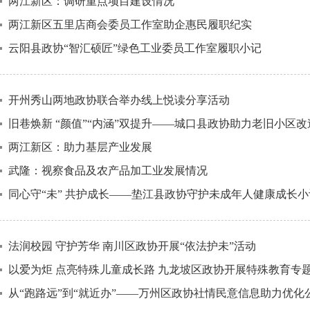
两江新区：调研重点项目建设情况
两江新区五里店商会委员工作室助企惠民履职纪实
云阳县政协“智汇硕匠”绿色工业委员工作室履职小记
开州秀山两地政协联合举办线上悦读分享活动
旧巷焕新 “颜值”“内涵”双提升——城口县政协助力老旧小区
两江新区：助力基层产业发展
武隆：视察食品及农产品加工业发展情况
同心守“未” 共护成长——垫江县政协守护未成年人健康成长小
法润校园 守护芳华 南川区政协开展“依法护未”活动
以爱为炬 点亮特殊儿童成长路 九龙坡区政协开展特殊教育专
从“跑路远”到“就近办”——万州区政协社情民意信息助力优化