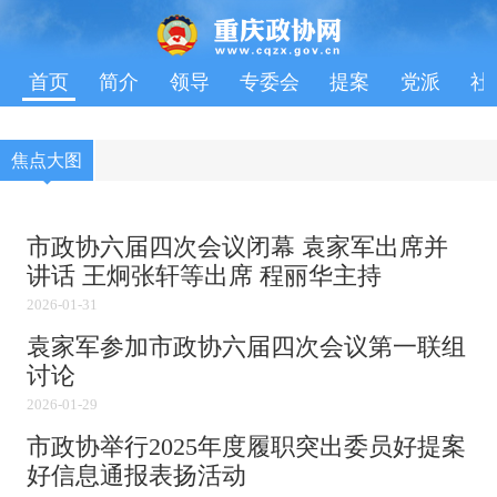
首页
简介
领导
专委会
提案
党派
社
焦点大图
市政协六届四次会议闭幕 袁家军出席并
讲话 王炯张轩等出席 程丽华主持
2026-01-31
袁家军参加市政协六届四次会议第一联组
讨论
2026-01-29
市政协举行2025年度履职突出委员好提案
好信息通报表扬活动