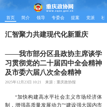
首页
简介
领导
专委会
提案
党派
社
汇智聚力共建现代化新重庆
——我市部分区县政协主席谈学
习贯彻党的二十届四中全会精神
及市委六届八次全会精神
2025年12月23日 10:21 来源：重庆政协报
“加快构建高水平社会主义市场经济体
制，增强高质量发展动力”“建设强大国内市