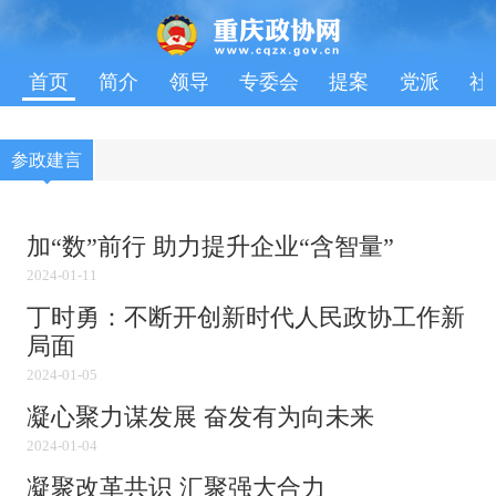
首页
简介
领导
专委会
提案
党派
社
参政建言
加“数”前行 助力提升企业“含智量”
2024-01-11
丁时勇：不断开创新时代人民政协工作新
局面
2024-01-05
凝心聚力谋发展 奋发有为向未来
2024-01-04
凝聚改革共识 汇聚强大合力