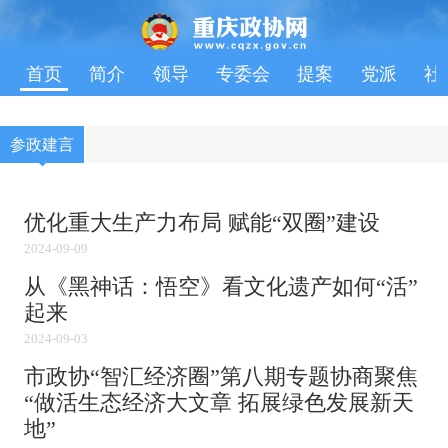
首页
简介
领导
专委会
提案
党派
社
参政建言
优化重大生产力布局 赋能“双圈”建设
2024-09-09
从《黑神话：悟空》看文化遗产如何“活”
起来
2024-09-03
市政协“智汇经济圈”第八期专题协商聚焦
“做活生态经济大文章 拓展绿色发展新天
地”