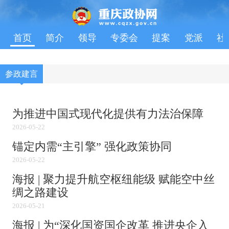
首页
简介
领导
专委会
提案
党派
社
参政建言
为推进中国式现代化提供有力法治保障
2026-05-22
锚定内需“主引擎” 强化政策协同
2026-05-22
海报 | 聚力提升航空枢纽能级 赋能空中丝
绸之路建设
2026-05-21
海报 | 为“深化国资国企改革 推进央企入